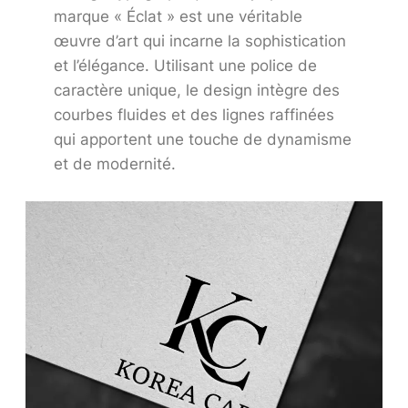
marque « Éclat » est une véritable
œuvre d’art qui incarne la sophistication
et l’élégance. Utilisant une police de
caractère unique, le design intègre des
courbes fluides et des lignes raffinées
qui apportent une touche de dynamisme
et de modernité.