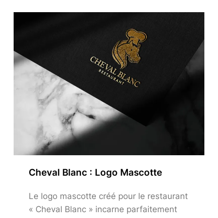
Cheval Blanc : Logo Mascotte
Le logo mascotte créé pour le restaurant
« Cheval Blanc » incarne parfaitement