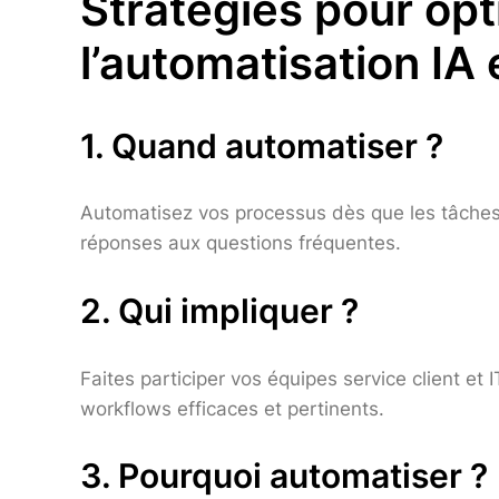
Stratégies pour opt
l’automatisation IA 
1. Quand automatiser ?
Automatisez vos processus dès que les tâches 
réponses aux questions fréquentes.
2. Qui impliquer ?
Faites participer vos équipes service client et 
workflows efficaces et pertinents.
3. Pourquoi automatiser ?