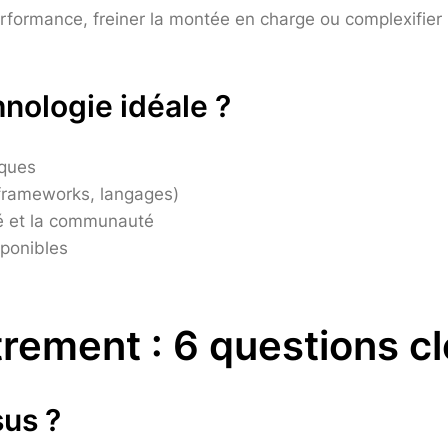
rformance, freiner la montée en charge ou complexifier 
nologie idéale ?
iques
 frameworks, langages)
ité et la communauté
sponibles
trement : 6 questions c
sus ?