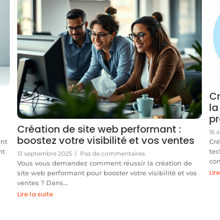
Cr
la
pr
Création de site web performant :
16 
boostez votre visibilité et vos ventes
nt
Cré
nt
tec
13 septembre 2025
/
Pas de commentaires
co
Vous vous demandez comment réussir la création de
Lir
site web performant pour booster votre visibilité et vos
ventes ? Dans…
Lire la suite