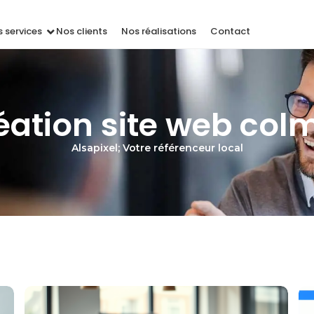
 services
Nos clients
Nos réalisations
Contact
éation site web col
Alsapixel; Votre référenceur local