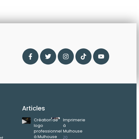
Articles
Création de
Imprimerie
logo
à
professionnel
Mulhouse
à Mulhouse
20
et