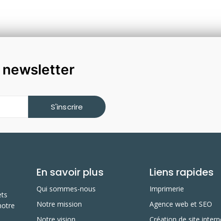
a newsletter
S'inscrire
En savoir plus
Liens rapides
Qui sommes-nous
Imprimerie
ets
Notre mission
Agence web et SEO
notre
Notre vision
Création de site intern