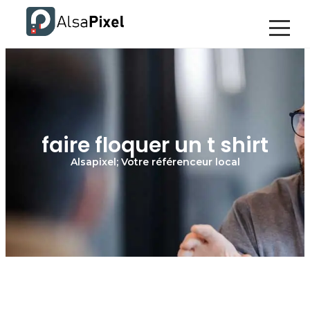
faire floquer un t shirt
Alsapixel; Votre référenceur local