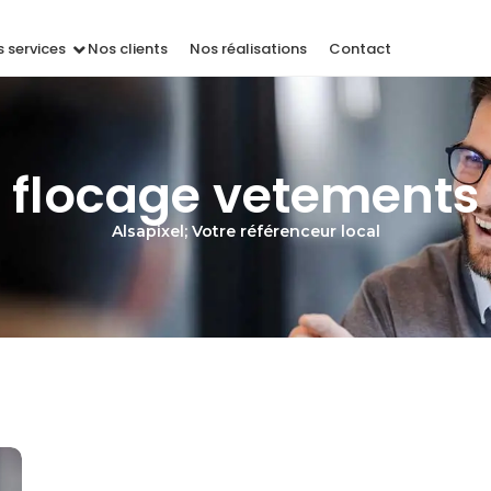
 services
Nos clients
Nos réalisations
Contact
flocage vetements
Alsapixel; Votre référenceur local