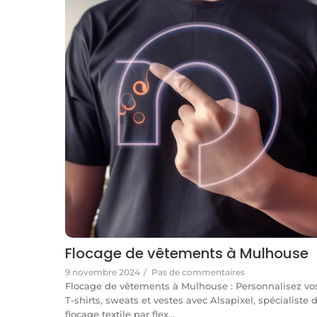
Flocage de vêtements à Mulhouse
9 novembre 2024
/
Pas de commentaires
Flocage de vêtements à Mulhouse : Personnalisez vo
T-shirts, sweats et vestes avec Alsapixel, spécialiste 
flocage textile par flex…