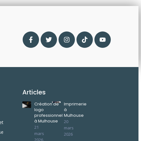
Articles
Création de
Imprimerie
logo
à
professionnel
Mulhouse
à Mulhouse
20
et
21
mars
se
mars
2026
2026