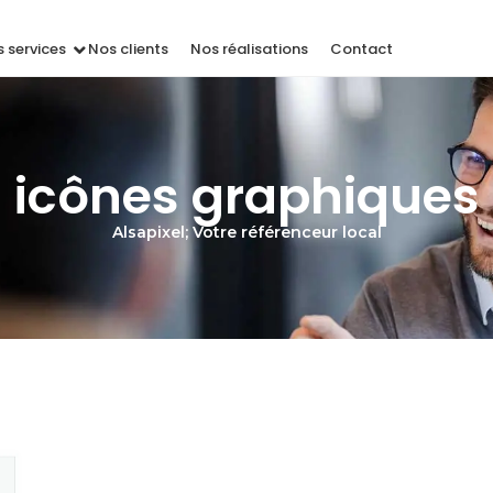
 services
Nos clients
Nos réalisations
Contact
icônes graphiques
Alsapixel; Votre référenceur local