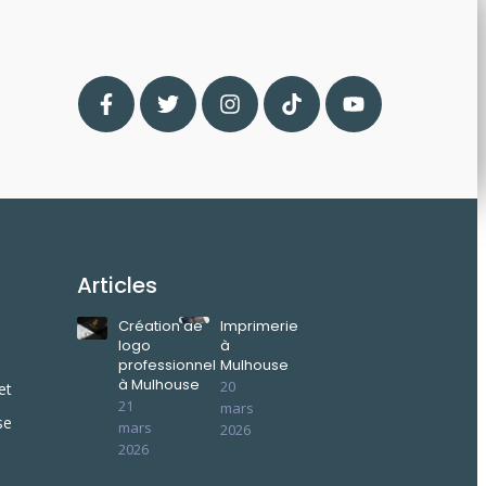
Articles
Création de
Imprimerie
logo
à
professionnel
Mulhouse
à Mulhouse
20
et
21
mars
se
mars
2026
2026