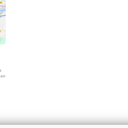
e
 en