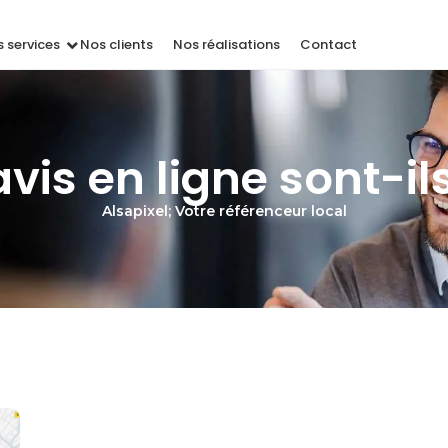
 services
Nos clients
Nos réalisations
Contact
avis en ligne sont-il
Alsapixel; Votre référenceur local