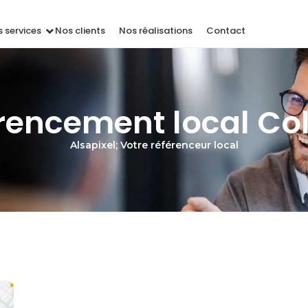
 services
Nos clients
Nos réalisations
Contact
érencement local Co
Alsapixel; Votre référenceur local