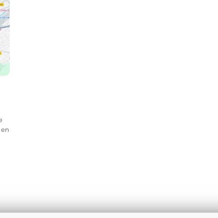
e
 en