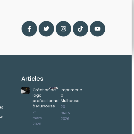
Articles
Création de
Imprimerie
logo
à
professionnel
Mulhouse
à Mulhouse
20
et
21
mars
se
mars
2026
2026