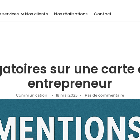
 services
Nos clients
Nos réalisations
Contact
atoires sur une carte 
entrepreneur
Communication
-
18 mai 2025
-
Pas de commentaire