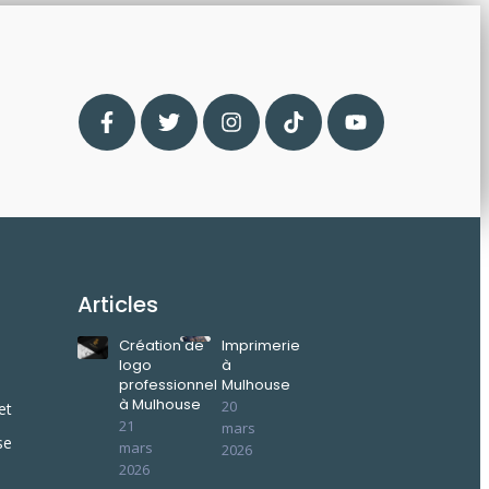
Articles
Création de
Imprimerie
logo
à
professionnel
Mulhouse
à Mulhouse
20
et
21
mars
se
mars
2026
2026