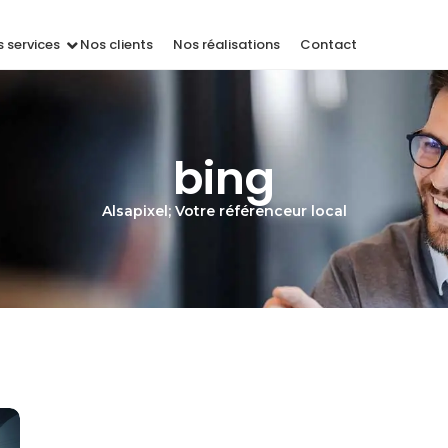
 services
Nos clients
Nos réalisations
Contact
bing
Alsapixel; Votre référenceur local