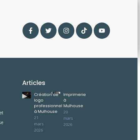
Articles
Création de
Imprimerie
logo
à
professionnel
Mulhouse
à Mulhouse
20
et
21
mars
se
mars
2026
2026