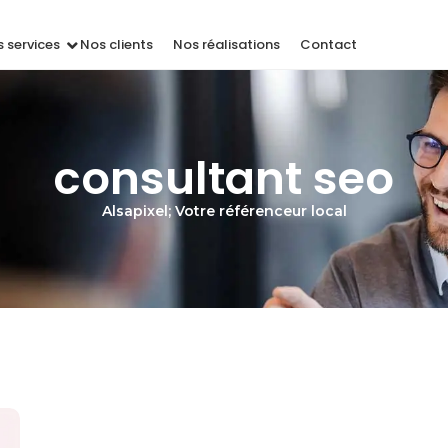
 services
Nos clients
Nos réalisations
Contact
consultant seo
Alsapixel; Votre référenceur local