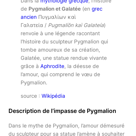
Dans la
mythologie grecque
, l’histoire
de
Pygmalion et Galatée
(en
grec
ancien
Πυγμαλίων καὶ
Γαλατεία /
Pugmalíôn kaì Galateía
)
renvoie à une légende racontant
l’histoire du sculpteur Pygmalion qui
tombe amoureux de sa création,
Galatée, une statue rendue vivante
grâce à
Aphrodite
, la déesse de
l’amour, qui comprend le vœu de
Pygmalion.
source :
Wikipédia
Description de l’impasse de Pygmalion
Dans le mythe de Pygmalion, l’amour démesuré
du sculpteur pour sa statue l’amène à souhaiter